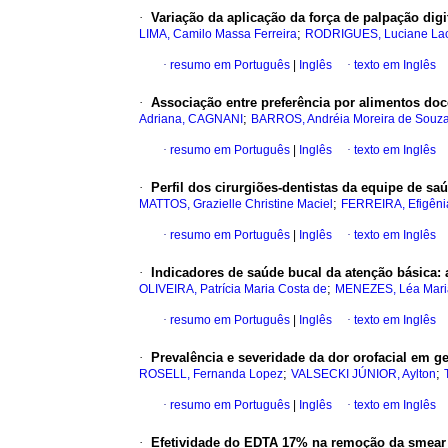
·
Variação da aplicação da força de palpação digi
;
LIMA, Camilo Massa Ferreira
RODRIGUES, Luciane Lac
·
resumo em Português
|
Inglês
·
texto em Inglês
·
Associação entre preferência por alimentos doce
;
Adriana, CAGNANI
BARROS, Andréia Moreira de Souz
·
resumo em Português
|
Inglês
·
texto em Inglês
·
Perfil dos cirurgiões-dentistas da equipe de s
;
MATTOS, Grazielle Christine Maciel
FERREIRA, Efigênia
·
resumo em Português
|
Inglês
·
texto em Inglês
·
Indicadores de saúde bucal da atenção básica: 
;
OLIVEIRA, Patrícia Maria Costa de
MENEZES, Léa Maria
·
resumo em Português
|
Inglês
·
texto em Inglês
·
Prevalência e severidade da dor orofacial em g
;
;
ROSELL, Fernanda Lopez
VALSECKI JÚNIOR, Aylton
·
resumo em Português
|
Inglês
·
texto em Inglês
·
Efetividade do EDTA 17% na remoção da smear la