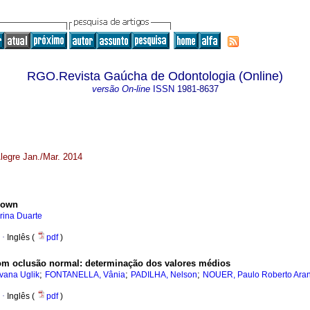
RGO.Revista Gaúcha de Odontologia (Online)
versão On-line
ISSN
1981-8637
Alegre Jan./Mar. 2014
Down
ina Duarte
·
Inglês (
pdf
)
m oclusão normal: determinação dos valores médios
;
;
;
vana Uglik
FONTANELLA, Vânia
PADILHA, Nelson
NOUER, Paulo Roberto Ara
·
Inglês (
pdf
)