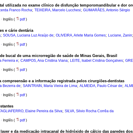
tal utilizada no exame clínico de disfunção temporomandibular e dor or
;
;
erda Franco Rocha
TEIXEIRA, Marcelo Lucchesi
GUIMARÃES, Antonio Sérgio
·
Inglês (
pdf
)
s e cárie dentária
;
;
;
a
SOUSA, Luciana Luz Araújo de
OLIVEIRA, Arlete Maria Gomes
Luciane, Zanin
·
Inglês (
pdf
)
aúde bucal de uma microrregião de saúde de Minas Gerais, Brasil
;
;
;
 Ferreira e
CAMPOS, Ana Cristina Viana
LEITE, Isabel Cristina Gonçalves
GRE
·
Inglês (
pdf
)
a compreensão e a informação registrada pelos cirurgiões-dentistas
;
;
;
 Bezerra de
SAINTRAIN, Maria Vieira de Lima
ALMEIDA, Paulo César de
ALME
·
Inglês (
pdf
)
estantes
;
TAGLIAFERRO, Elaine Pereira da Silva
SILVA, Silvio Rocha Corrêa da
·
Inglês (
pdf
)
yer e da medicação intracanal de hidróxido de cálcio das paredes dos c