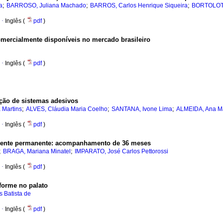
;
;
;
a
BARROSO, Juliana Machado
BARROS, Carlos Henrique Siqueira
BORTOLOTTI
·
Inglês (
pdf
)
comercialmente disponíveis no mercado brasileiro
·
Inglês (
pdf
)
ação de sistemas adesivos
;
;
;
 Martins
ALVES, Cláudia Maria Coelho
SANTANA, Ivone Lima
ALMEIDA, Ana Ma
·
Inglês (
pdf
)
 dente permanente: acompanhamento de 36 meses
;
;
BRAGA, Mariana Minatel
IMPARATO, José Carlos Pettorossi
·
Inglês (
pdf
)
forme no palato
 Batista de
·
Inglês (
pdf
)