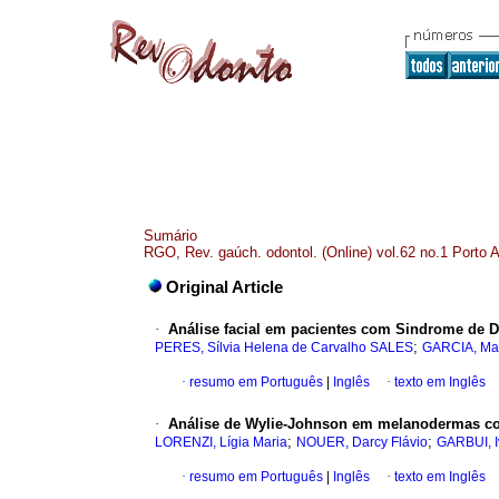
Sumário
RGO, Rev. gaúch. odontol. (Online) vol.62 no.1 Porto 
Original Article
·
Análise facial em pacientes com Sindrome de 
;
PERES, Sílvia Helena de Carvalho SALES
GARCIA, Mar
·
resumo em Português
|
Inglês
·
texto em Inglês
·
Análise de Wylie-Johnson em melanodermas co
;
;
LORENZI, Lígia Maria
NOUER, Darcy Flávio
GARBUI, I
·
resumo em Português
|
Inglês
·
texto em Inglês