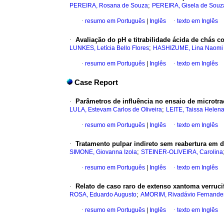
;
PEREIRA, Rosana de Souza
PEREIRA, Gisela de Souz
·
resumo em Português
|
Inglês
·
texto em Inglês
·
Avaliação do pH e titrabilidade ácida de chás 
;
LUNKES, Letícia Bello Flores
HASHIZUME, Lina Naomi
·
resumo em Português
|
Inglês
·
texto em Inglês
Case Report
·
Parâmetros de influência no ensaio de microtr
;
LULA, Estevam Carlos de Oliveira
LEITE, Taissa Helena
·
resumo em Português
|
Inglês
·
texto em Inglês
·
Tratamento pulpar indireto sem reabertura em
;
SIMONE, Giovanna Izola
STEINER-OLIVEIRA, Carolina
·
resumo em Português
|
Inglês
·
texto em Inglês
·
Relato de caso raro de extenso xantoma verruci
;
ROSA, Eduardo Augusto
AMORIM, Rivadávio Fernandes
·
resumo em Português
|
Inglês
·
texto em Inglês