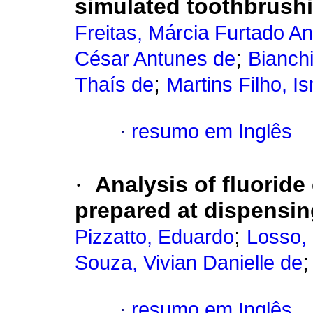
simulated toothbrush
Freitas, Márcia Furtado A
;
César Antunes de
Bianch
;
Thaís de
Martins Filho, 
·
resumo em Inglês
·
Analysis of fluoride
prepared at dispensi
;
Pizzatto, Eduardo
Losso, 
Souza, Vivian Danielle de
·
resumo em Inglês