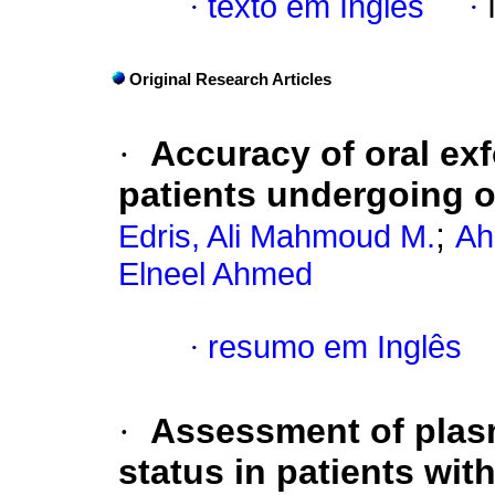
·
texto em Inglês
·
Original Research Articles
·
Accuracy of oral exf
patients undergoing o
;
Edris, Ali Mahmoud M.
Ah
Elneel Ahmed
·
resumo em Inglês
·
Assessment of plasm
status in patients wit