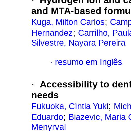
·
Hydrogen ion and ca
and MTA-based formu
;
Kuga, Milton Carlos
Camp
;
Hernandez
Carrilho, Paul
Silvestre, Nayara Pereira
·
resumo em Inglês
·
Accessibility to dent
needs
;
Fukuoka, Cíntia Yuki
Mich
;
Eduardo
Biazevic, Maria
Menyrval