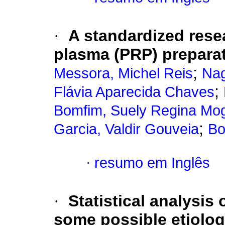
·
A standardized resea
plasma (PRP) preparat
;
Messora, Michel Reis
Nag
;
Flávia Aparecida Chaves
Bomfim, Suely Regina Mo
;
Garcia, Valdir Gouveia
Bo
·
resumo em Inglês
·
Statistical analysis
some possible etiologi