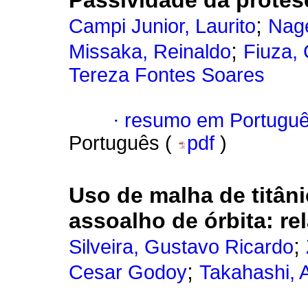
Passividade da prótes
;
Campi Junior, Laurito
Nage
;
Missaka, Reinaldo
Fiuza, 
Tereza Fontes Soares
·
resumo em Portugu
Português (
pdf
)
Uso de malha de titâni
assoalho de órbita
:
re
;
Silveira, Gustavo Ricardo
;
Cesar Godoy
Takahashi, 