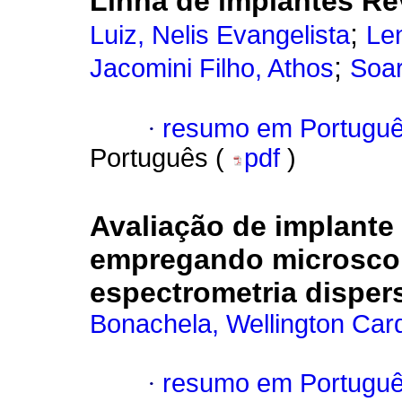
Linha de implantes Re
;
Luiz, Nelis Evangelista
Len
;
Jacomini Filho, Athos
Soar
·
resumo em Portugu
Português (
pdf
)
Avaliação de implante
empregando microscopi
espectrometria dispers
Bonachela, Wellington Car
·
resumo em Portugu