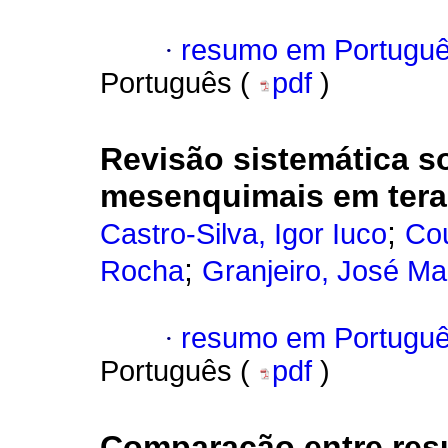
·
resumo em Portugu
Português (
pdf
)
Revisão sistemática s
mesenquimais em tera
;
Castro-Silva, Igor Iuco
Cou
;
Rocha
Granjeiro, José Ma
·
resumo em Portugu
Português (
pdf
)
Comparação entre resu