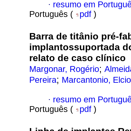
·
resumo em Portugu
Português (
pdf
)
Barra de titânio pré-f
implantossuportada do
relato de caso clínico
;
Margonar, Rogério
Almeida
;
Pereira
Marcantonio, Elcio
·
resumo em Portugu
Português (
pdf
)