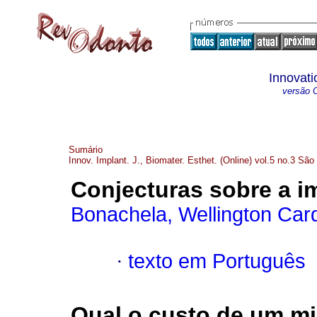
Innovati
versão O
Sumário
Innov. Implant. J., Biomater. Esthet. (Online) vol.5 no.3 Sã
Conjecturas sobre a i
Bonachela, Wellington Car
·
texto em Português
Qual o custo de um mi