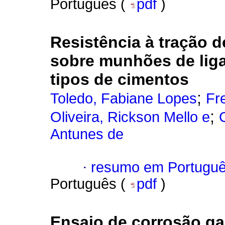
Português (
pdf
)
Resistência à tração 
sobre munhões de liga 
tipos de cimentos
;
Toledo, Fabiane Lopes
Fr
;
Oliveira, Rickson Mello e
Antunes de
·
resumo em Portugu
Português (
pdf
)
Ensaio de corrosão ga