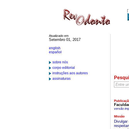
Atualizado em
Setembro 01, 2017
english
español
sobre nós
corpo editorial
instruções aos autores
Pesqu
assinaturas
Publicaçã
Faculda
versão im
Missão
Divulgar
respeita