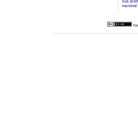
sua acei
nacional 
Tod