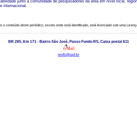
tabilidade junto à comunidade de pesquisadores da área em nível local, region
e internacional.
o o conteúdo deste periódico, exceto onde está identificado, está licenciado sob uma
Licenç
BR 285, Km 171 - Bairro São José, Passo Fundo-RS, Caixa postal 611
revfo@upf.br