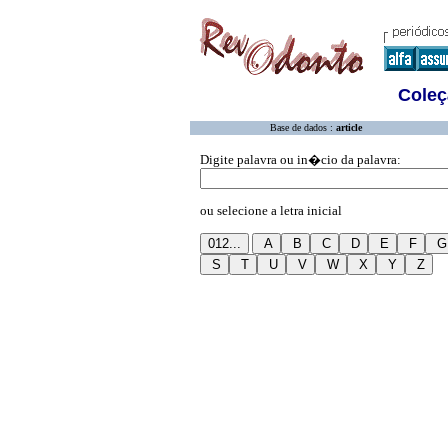
Coleç
Base de dados :
article
Digite palavra ou in�cio da palavra:
ou selecione a letra inicial