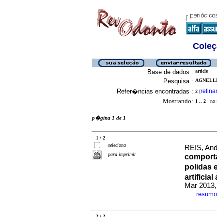
Coleç
Base de dados :
article
Pesquisa :
AGNELLI
Refer�ncias encontradas :
refina
2
[
Mostrando:
1 .. 2
no f
p�gina 1 de 1
1 / 2
seleciona
REIS, And
para imprimir
comporta
polidas 
artificia
Mar 2013,
resumo
·
2 / 2