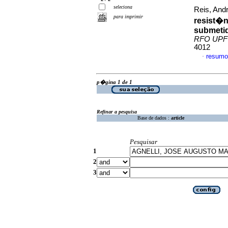
seleciona
Reis, And
para imprimir
resist�n
submetid
RFO UPF
4012
resumo
·
p�gina 1 de 1
Refinar a pesquisa
Base de dados :
article
Pesquisar
1
2
3