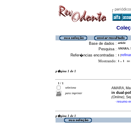
Coleç
Base de dados :
article
Pesquisa :
AMARA, M
Refer�ncias encontradas :
refina
1
[
Mostrando:
1 .. 1
no f
p�gina 1 de 1
1 / 1
seleciona
AMARA, Mari
in dual-po
para imprimir
(Online)
, Se
resumo e
·
p�gina 1 de 1