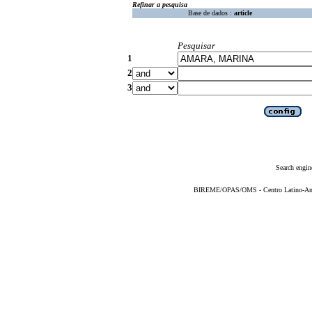
Refinar a pesquisa
Base de dados :
article
Pesquisar
1
2
3
Search engin
BIREME/OPAS/OMS - Centro Latino-Ame