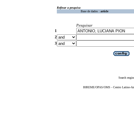
Refinar a pesquisa
Base de dados :
article
Pesquisar
1
2
3
Search engin
BIREME/OPAS/OMS - Centro Latino-Ame