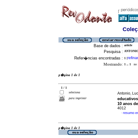
Coleç
Base de dados :
article
Pesquisa :
ANTONIO,
Refer�ncias encontradas :
refina
1
[
Mostrando:
1 .. 1
no f
p�gina 1 de 1
1 / 1
seleciona
Antonio, Luc
para imprimir
educativos
10 anos de
4012
resumo e
·
p�gina 1 de 1