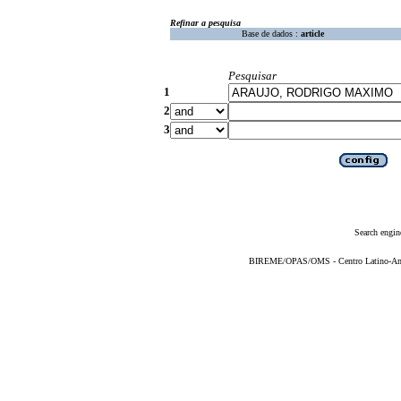
Refinar a pesquisa
Base de dados :
article
Pesquisar
1
2
3
Search engin
BIREME/OPAS/OMS - Centro Latino-Ame