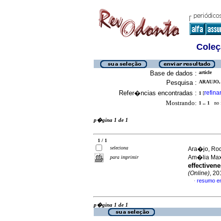
Coleç
Base de dados :
article
Pesquisa :
ARAUJO,
Refer�ncias encontradas :
refina
1
[
Mostrando:
1 .. 1
no f
p�gina 1 de 1
1 / 1
seleciona
Ara�jo, Rod
Am�lia Ma
para imprimir
effectivene
(Online)
, 20
resumo e
·
p�gina 1 de 1