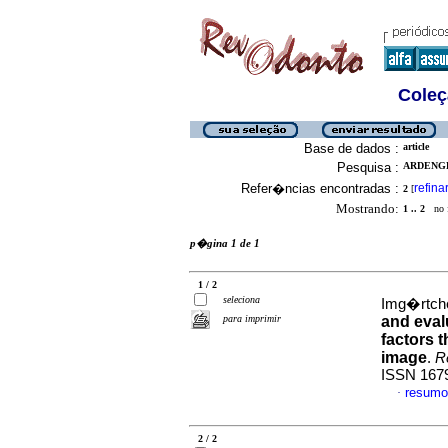
Coleç
Base de dados :
article
Pesquisa :
ARDENGH
Refer�ncias encontradas :
refina
2
[
Mostrando:
1 .. 2
no f
p�gina 1 de 1
1 / 2
seleciona
Img�rtche
para imprimir
and eval
factors t
image
.
R
ISSN 167
resumo
·
2 / 2