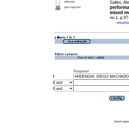
seleciona
Salles, Al
performa
para imprimir
mixed m
no.1, p.9
resumo
·
p�gina 1 de 1
Refinar a pesquisa
Base de dados :
article
Pesquisar
1
2
3
Search engin