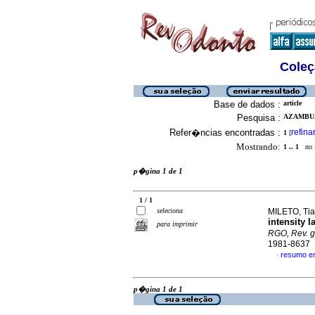
Coleç
Base de dados :
article
Pesquisa :
AZAMBUJ
Refer�ncias encontradas :
refina
1
[
Mostrando:
1 .. 1
no f
p�gina 1 de 1
1 / 1
seleciona
MILETO, Ti
intensity l
para imprimir
RGO, Rev. g
1981-8637
resumo e
·
p�gina 1 de 1