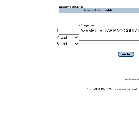
Refinar a pesquisa
Base de dados :
article
Pesquisar
1
2
3
Search engin
BIREME/OPAS/OMS - Centro Latino-Ame