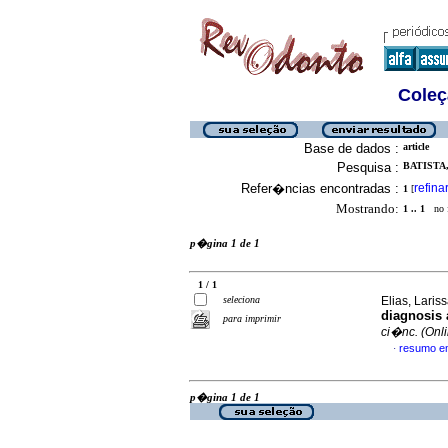
Coleç
Base de dados :
article
Pesquisa :
BATISTA,
Refer�ncias encontradas :
refina
1
[
Mostrando:
1 .. 1
no f
p�gina 1 de 1
1 / 1
seleciona
Elias, Laris
diagnosis 
para imprimir
ci�nc. (Onl
resumo e
·
p�gina 1 de 1