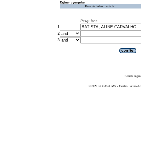
Refinar a pesquisa
Base de dados :
article
Pesquisar
1
2
3
Search engin
BIREME/OPAS/OMS - Centro Latino-Ame