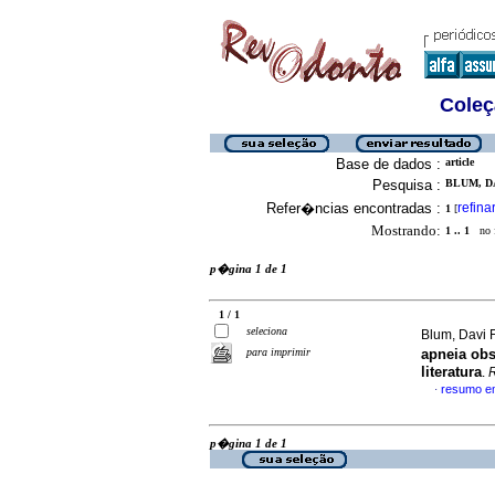
Coleç
Base de dados :
article
Pesquisa :
BLUM, DA
Refer�ncias encontradas :
refina
1
[
Mostrando:
1 .. 1
no f
p�gina 1 de 1
1 / 1
seleciona
Blum, Davi 
para imprimir
apneia obs
literatura
.
resumo e
·
p�gina 1 de 1