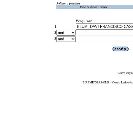
Refinar a pesquisa
Base de dados :
article
Pesquisar
1
2
3
Search engin
BIREME/OPAS/OMS - Centro Latino-Ame