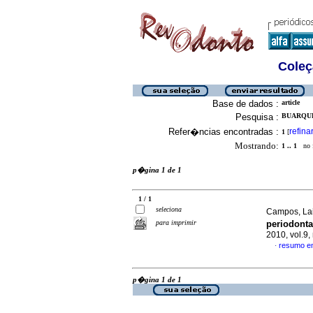
Coleç
Base de dados :
article
Pesquisa :
BUARQUE
Refer�ncias encontradas :
refina
1
[
Mostrando:
1 .. 1
no f
p�gina 1 de 1
1 / 1
seleciona
Campos, Lai
para imprimir
periodonta
2010, vol.9
resumo e
·
p�gina 1 de 1