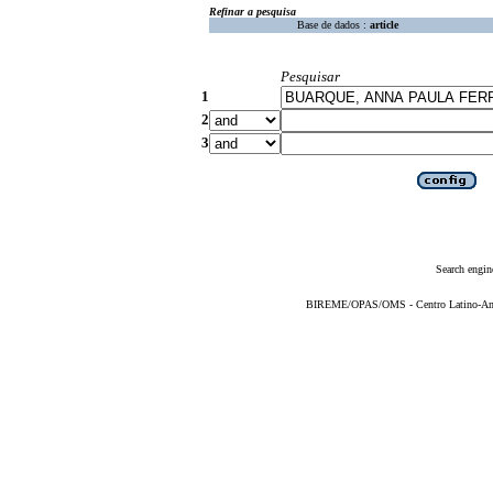
Refinar a pesquisa
Base de dados :
article
Pesquisar
1
2
3
Search engin
BIREME/OPAS/OMS - Centro Latino-Ame