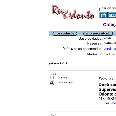
Coleç
Base de dados :
article
Pesquisa :
CARCERE
Refer�ncias encontradas :
refina
3
[
Mostrando:
1 .. 3
no f
p�gina 1 de 1
1 / 3
seleciona
Scavuzzi,
para imprimir
Diretriz
Supervis
Odontol
113. ISSN
resumo
·
2 / 3