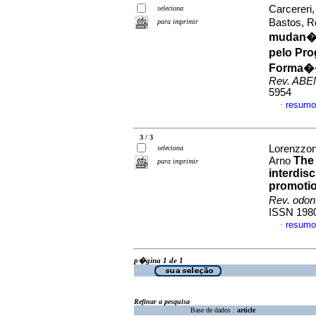
Carcereri
seleciona
Bastos, 
para imprimir
mudan�a
pelo Pr
Forma��
Rev. AB
5954
resumo
·
3 / 3
Lorenzzon
seleciona
The 
Arno
para imprimir
interdisc
promotion
Rev. odon
ISSN 198
resumo
·
p�gina 1 de 1
Refinar a pesquisa
Base de dados :
article