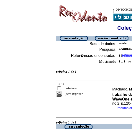
Coleç
Base de dados :
article
Pesquisa :
CARDENA
Refer�ncias encontradas :
refina
1
[
Mostrando:
1 .. 1
no f
p�gina 1 de 1
1 / 1
seleciona
Machado, Ma
para imprimir
trabalho 
WaveOne e
no.2, p.120
resumo e
·
p�gina 1 de 1