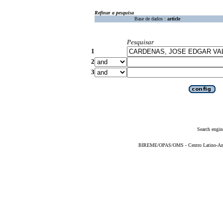
Refinar a pesquisa
Base de dados :
article
Pesquisar
1
2
3
Search engin
BIREME/OPAS/OMS - Centro Latino-Ame