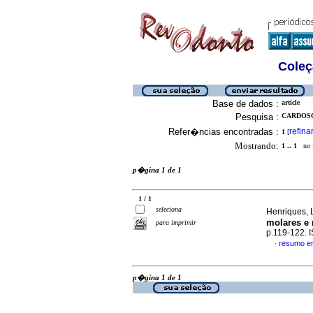
Coleç
Base de dados :
article
Pesquisa :
CARDOSO
Refer�ncias encontradas :
refina
1
[
Mostrando:
1 .. 1
no f
p�gina 1 de 1
1 / 1
seleciona
Henriques, L
molares e 
para imprimir
p.119-122. 
resumo e
·
p�gina 1 de 1