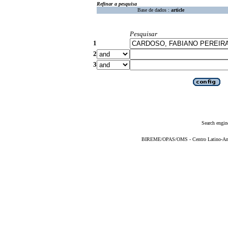
Refinar a pesquisa
Base de dados :
article
Pesquisar
1
2
3
Search engin
BIREME/OPAS/OMS - Centro Latino-Ame