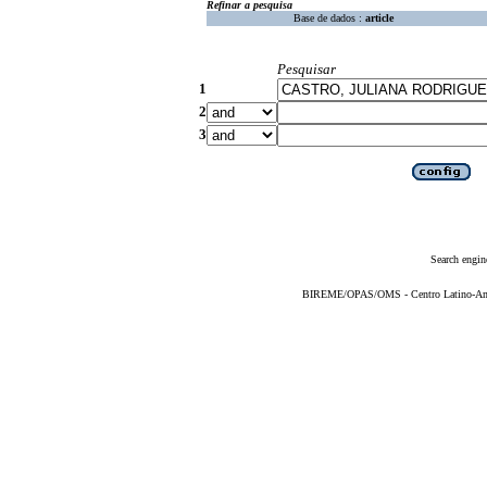
Refinar a pesquisa
Base de dados :
article
Pesquisar
1
2
3
Search engin
BIREME/OPAS/OMS - Centro Latino-Ame