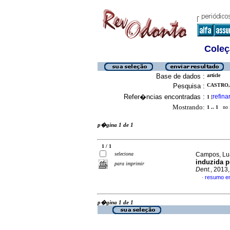
Coleç
Base de dados :
article
Pesquisa :
CASTRO,
Refer�ncias encontradas :
refina
1
[
Mostrando:
1 .. 1
no f
p�gina 1 de 1
1 / 1
seleciona
Campos, Lua
induzida p
para imprimir
Dent.
, 2013
resumo e
·
p�gina 1 de 1