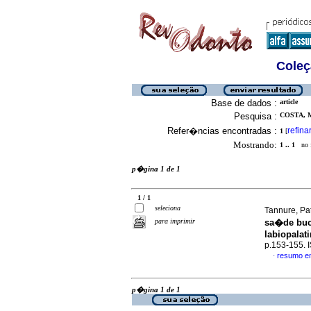
Coleç
Base de dados :
article
Pesquisa :
COSTA, 
Refer�ncias encontradas :
refina
1
[
Mostrando:
1 .. 1
no f
p�gina 1 de 1
1 / 1
seleciona
Tannure, Pat
para imprimir
sa�de buca
labiopalat
p.153-155.
resumo e
·
p�gina 1 de 1