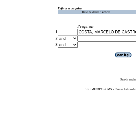
Refinar a pesquisa
Base de dados :
article
Pesquisar
1
2
3
Search engin
BIREME/OPAS/OMS - Centro Latino-Ame