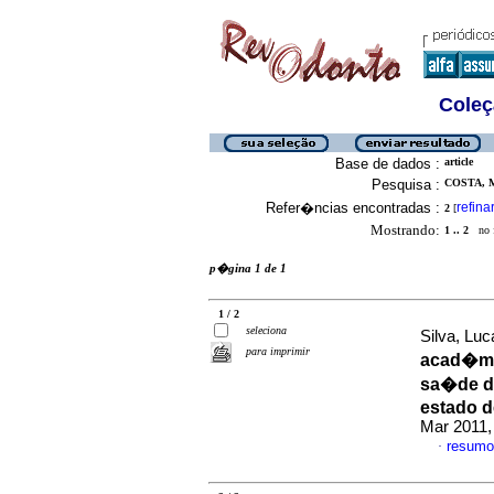
Coleç
Base de dados :
article
Pesquisa :
COSTA, M
Refer�ncias encontradas :
refina
2
[
Mostrando:
1 .. 2
no f
p�gina 1 de 1
1 / 2
seleciona
Silva, Luc
para imprimir
acad�mi
sa�de de
estado d
Mar 2011,
resumo
·