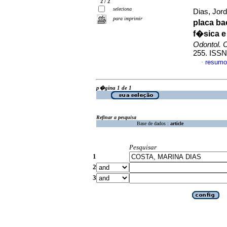
2 / 2
seleciona
Dias, Jord
para imprimir
placa b
f�sica e
Odontol. C
255. ISSN
resumo
·
p�gina 1 de 1
Refinar a pesquisa
Base de dados :
article
Pesquisar
1
2
3