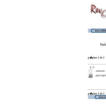
Ref
p�gina 1 de 1
1 / 1
seleciona
para impr
p�gina 1 de 1