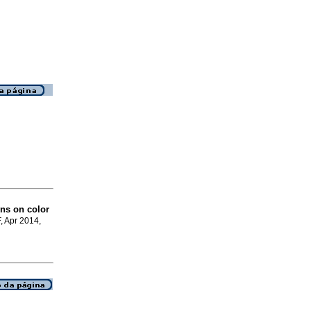
ons on color
F
, Apr 2014,