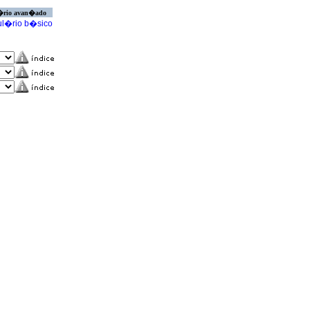
�rio avan�ado
l�rio b�sico