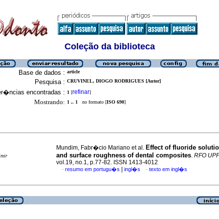
Coleção da biblioteca
Base de dados :
article
Pesquisa :
CRUVINEL, DIOGO RODRIGUES [Autor]
er�ncias encontradas :
refinar
1
[
]
Mostrando:
1 .. 1
no formato [
ISO 690
]
Effect of fluoride soluti
Mundim, Fabr�cio Mariano et al.
and surface roughness of dental composites
.
RFO UP
imir
vol.19, no.1, p.77-82. ISSN 1413-4012
|
resumo em portugu�s
ingl�s
texto em ingl�s
·
·