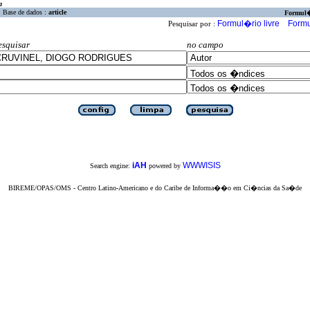
a
Base de dados :
article
Formul
Formul�rio livre
Formu
Pesquisar por :
esquisar
no campo
iAH
WWWISIS
Search engine:
powered by
BIREME/OPAS/OMS - Centro Latino-Americano e do Caribe de Informa��o em Ci�ncias da Sa�de