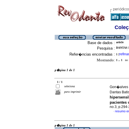
Coleç
Base de dados :
article
Pesquisa :
DANTAS B
Refer�ncias encontradas :
refina
1
[
Mostrando:
1 .. 1
no f
p�gina 1 de 1
1 / 1
seleciona
Gon�alves d
para imprimir
Dantas Bati
hipersensi
pacientes
no.3, p.294
resumo e
·
p�gina 1 de 1