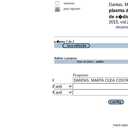
seleciona
Dantas, M
para imprimir
plasma d
de s�dio
2015, vol.
resumo
·
p�gina 1 de 1
Refinar a pesquisa
Base de dados :
article
Pesquisar
1
2
3
Search engin