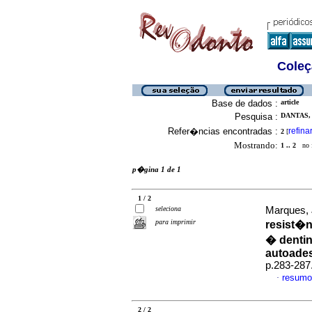
Coleç
Base de dados :
article
Pesquisa :
DANTAS,
Refer�ncias encontradas :
refina
2
[
Mostrando:
1 .. 2
no f
p�gina 1 de 1
1 / 2
seleciona
Marques, 
para imprimir
resist�n
� dentin
autoade
p.283-287
resumo
·
2 / 2