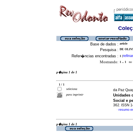
Coleç
Base de dados :
article
Pesquisa :
DE OLIV
Refer�ncias encontradas :
refina
1
[
Mostrando:
1 .. 1
no f
p�gina 1 de 1
1 / 1
seleciona
da Paz Quagg
para imprimir
Unidades 
Social e 
362. ISSN 
resumo e
·
p�gina 1 de 1