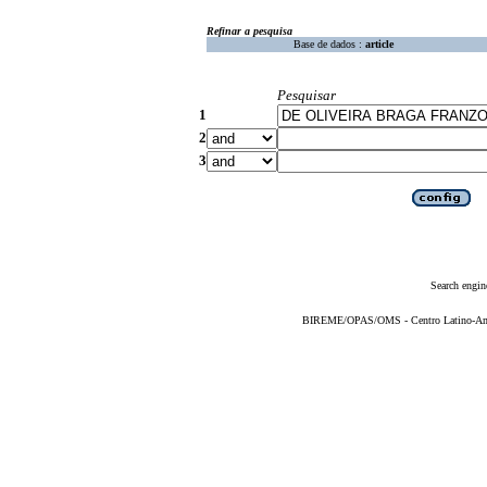
Refinar a pesquisa
Base de dados :
article
Pesquisar
1
2
3
Search engin
BIREME/OPAS/OMS - Centro Latino-Ame