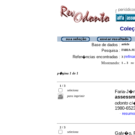
Coleç
Base de dados :
article
Pesquisa :
FARIA-J
Refer�ncias encontradas :
refina
3
[
Mostrando:
1 .. 3
no f
p�gina 1 de 1
1 / 3
seleciona
Faria-J�ni
para imprimir
assessme
odonto ci
1980-652
resumo
·
2 / 3
seleciona
Galv�o, F