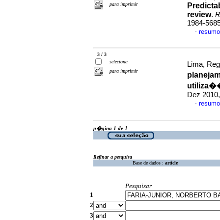
para imprimir
Predictab
review
.
R
1984-568
resumo
·
3 / 3
seleciona
Lima, Regi
para imprimir
planejam
utiliza�
Dez 2010,
resumo
·
p�gina 1 de 1
Refinar a pesquisa
Base de dados :
article
Pesquisar
1
2
3