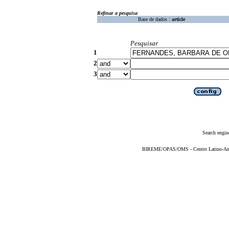
Refinar a pesquisa
Base de dados :
article
Pesquisar
1
2
3
Search engin
BIREME/OPAS/OMS - Centro Latino-Ame