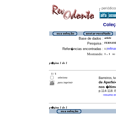
Coleç
Base de dados :
article
Pesquisa :
FERNAND
Refer�ncias encontradas :
refina
1
[
Mostrando:
1 .. 1
no f
p�gina 1 de 1
1 / 1
seleciona
Barreiros, I
de Aperfe
para imprimir
nos �ltim
p.114-118. 
resumo e
·
p�gina 1 de 1