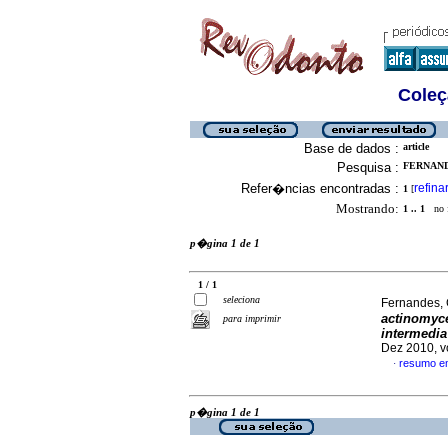
Coleç
Base de dados :
article
Pesquisa :
FERNAND
Refer�ncias encontradas :
refina
1
[
Mostrando:
1 .. 1
no f
p�gina 1 de 1
1 / 1
seleciona
Fernandes, 
actinomyc
para imprimir
intermedia
Dez 2010, v
resumo e
·
p�gina 1 de 1