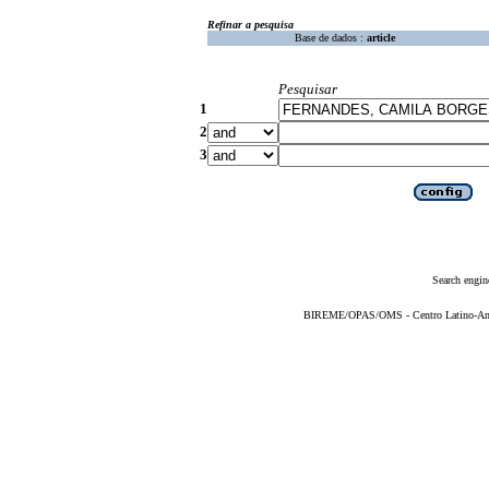
Refinar a pesquisa
Base de dados :
article
Pesquisar
1
2
3
Search engin
BIREME/OPAS/OMS - Centro Latino-Ame