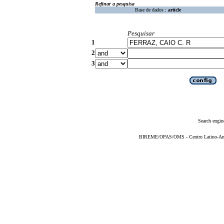
Refinar a pesquisa
Base de dados :
article
Pesquisar
1
2
3
Search engin
BIREME/OPAS/OMS - Centro Latino-Ame