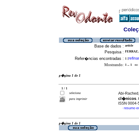
Coleç
Base de dados :
article
Pesquisa :
FERRAZ, 
Refer�ncias encontradas :
refina
1
[
Mostrando:
1 .. 1
no f
p�gina 1 de 1
1 / 1
seleciona
Abi-Rached, 
cl�nicos
.
para imprimir
ISSN 0004-
resumo e
·
p�gina 1 de 1