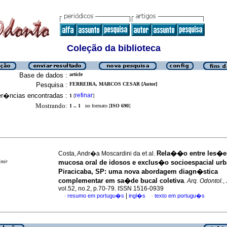
Coleção da biblioteca
Base de dados :
article
Pesquisa :
FERREIRA, MARCOS CESAR [Autor]
er�ncias encontradas :
refinar
1
[
]
Mostrando:
1 .. 1
no formato [
ISO 690
]
Rela��o entre les�e
Costa, Andr�a Moscardini da et al.
imir
mucosa oral de idosos e exclus�o socioespacial ur
Piracicaba, SP: uma nova abordagem diagn�stica
complementar em sa�de bucal coletiva
.
Arq. Odontol.
,
vol.52, no.2, p.70-79. ISSN 1516-0939
|
resumo em portugu�s
ingl�s
texto em portugu�s
·
·