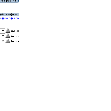
�rio avan�ado
l�rio b�sico