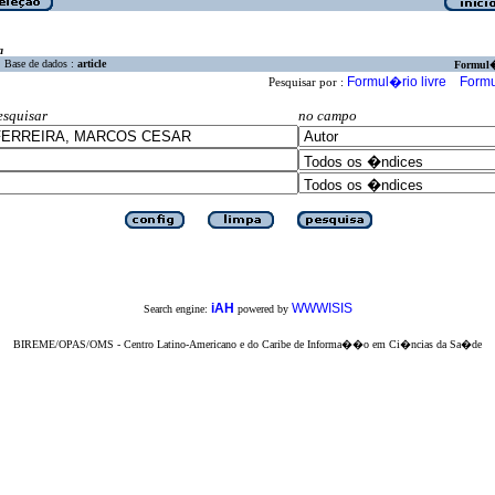
a
Base de dados :
article
Formul
Formul�rio livre
Formu
Pesquisar por :
esquisar
no campo
iAH
WWWISIS
Search engine:
powered by
BIREME/OPAS/OMS - Centro Latino-Americano e do Caribe de Informa��o em Ci�ncias da Sa�de