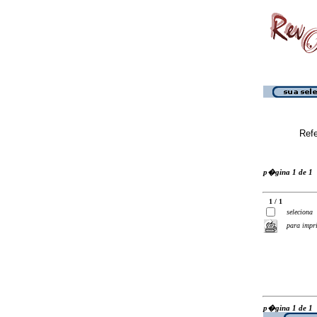
Ref
p�gina 1 de 1
1 / 1
seleciona
para impr
p�gina 1 de 1