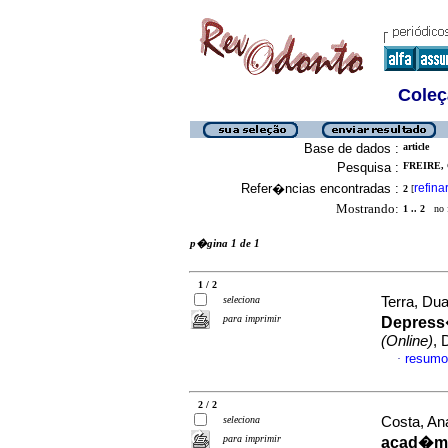
Coleç
Base de dados :
article
Pesquisa :
FREIRE, 
Refer�ncias encontradas :
refina
2
[
Mostrando:
1 .. 2
no f
p�gina 1 de 1
1 / 2
seleciona
Terra, Dua
para imprimir
Depress
(Online)
, 
resumo
·
2 / 2
seleciona
Costa, Ana
para imprimir
acad�mi