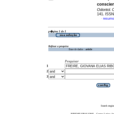
conscien
Odontol. C
141. ISSN
resumo
·
p�gina 1 de 1
Refinar a pesquisa
Base de dados :
article
Pesquisar
1
2
3
Search engin
BIREME/OPAS/OMS - Centro Latino-Ame