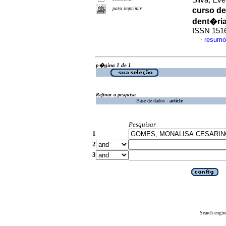
Silva, Eve
para imprimir
curso d
dent�ri
ISSN 151
resumo
·
p�gina 1 de 1
Refinar a pesquisa
Base de dados :
article
Pesquisar
1
2
3
Search engin