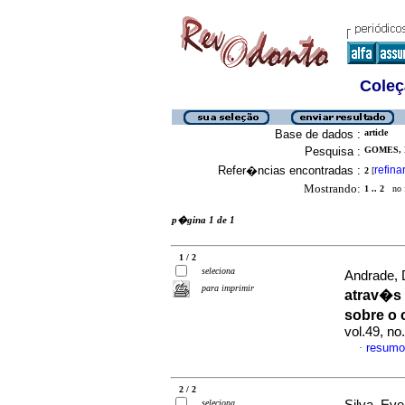
Coleç
Base de dados :
article
Pesquisa :
GOMES, 
Refer�ncias encontradas :
refina
2
[
Mostrando:
1 .. 2
no f
p�gina 1 de 1
1 / 2
seleciona
Andrade, 
para imprimir
atrav�s 
sobre o 
vol.49, n
resumo
·
2 / 2
seleciona