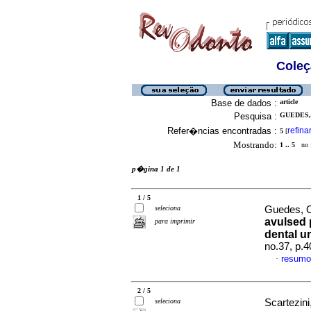
Coleç
Base de dados :
article
Pesquisa :
GUEDES,
Refer�ncias encontradas :
refina
5
[
Mostrando:
1 .. 5
no f
p�gina 1 de 1
1 / 5
seleciona
Guedes, Or
avulsed p
para imprimir
dental u
no.37, p.
resumo
·
2 / 5
seleciona
Scartezin