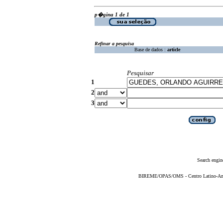
p�gina 1 de 1
Refinar a pesquisa
Base de dados :
article
Pesquisar
1
2
3
Search engin
BIREME/OPAS/OMS - Centro Latino-Ame