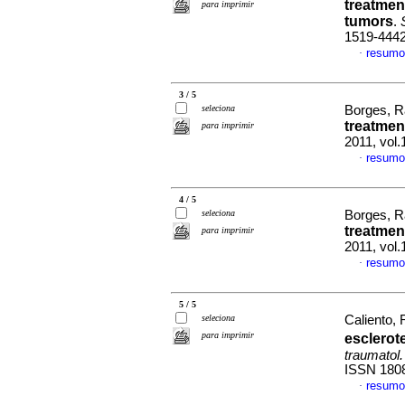
treatmen
para imprimir
tumors
.
1519-444
resumo
·
3 / 5
seleciona
Borges, R
treatment
para imprimir
2011, vol
resumo
·
4 / 5
seleciona
Borges, R
treatmen
para imprimir
2011, vol
resumo
·
5 / 5
seleciona
Caliento, 
para imprimir
esclero
traumatol.
ISSN 180
resumo
·