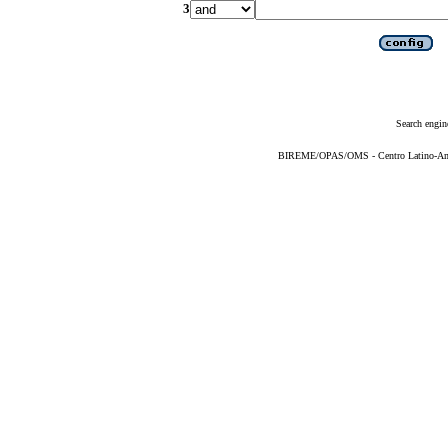
3
Search engin
BIREME/OPAS/OMS - Centro Latino-Ame