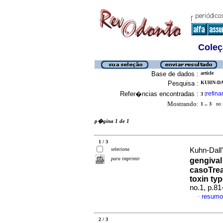
Coleç
Base de dados :
article
Pesquisa :
KUHN-DA
Refer�ncias encontradas :
refina
3
[
Mostrando:
1 .. 3
no f
p�gina 1 de 1
1 / 3
seleciona
Kuhn-Dall
para imprimir
gengival
caso
Tre
toxin typ
no.1, p.8
resumo
·
2 / 3