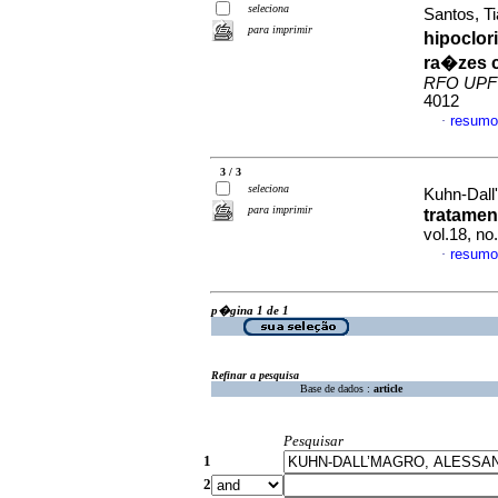
seleciona
Santos, Ti
para imprimir
hipoclor
ra�zes 
RFO UPF
4012
resumo
·
3 / 3
seleciona
Kuhn-Dall
para imprimir
tratamen
vol.18, n
resumo
·
p�gina 1 de 1
Refinar a pesquisa
Base de dados :
article
Pesquisar
1
2