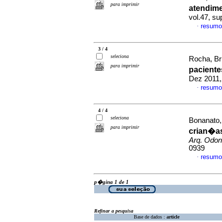
para imprimir
atendim
vol.47, s
resumo
·
3 / 4
seleciona
Rocha, Br
para imprimir
paciente
Dez 2011,
resumo
·
4 / 4
seleciona
Bonanato, 
para imprimir
crian�a
Arq. Odont
0939
resumo
·
p�gina 1 de 1
Refinar a pesquisa
Base de dados :
article