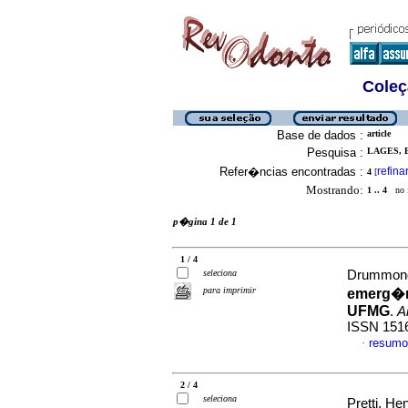
Coleç
Base de dados :
article
Pesquisa :
LAGES, 
Refer�ncias encontradas :
refina
4
[
Mostrando:
1 .. 4
no f
p�gina 1 de 1
1 / 4
seleciona
Drummond,
para imprimir
emerg�nc
UFMG
.
A
ISSN 151
resumo
·
2 / 4
seleciona
Pretti, Hen