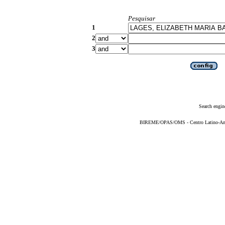
Pesquisar
1
2
3
Search engin
BIREME/OPAS/OMS - Centro Latino-Ame