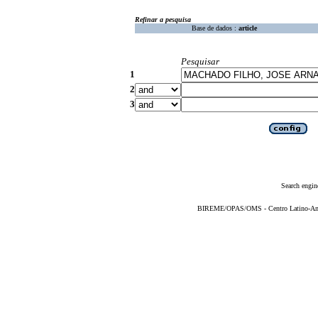
Refinar a pesquisa
Base de dados :
article
Pesquisar
1
2
3
Search engin
BIREME/OPAS/OMS - Centro Latino-Ame