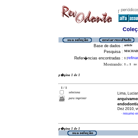
Coleç
Base de dados :
article
Pesquisa :
MACHADO
Refer�ncias encontradas :
refina
1
[
Mostrando:
1 .. 1
no f
p�gina 1 de 1
1 / 1
seleciona
Lima, Lucia
para imprimir
arquivamen
endodonti
Dez 2010, v
resumo e
·
p�gina 1 de 1