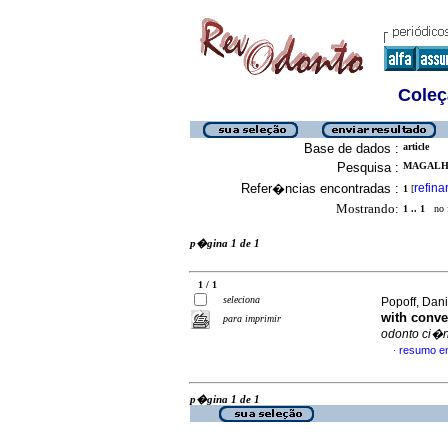
Coleç
Base de dados :
article
Pesquisa :
MAGALHA
Refer�ncias encontradas :
refina
1
[
Mostrando:
1 .. 1
no f
p�gina 1 de 1
1 / 1
seleciona
Popoff, Dani
with conv
para imprimir
odonto ci�n
resumo e
·
p�gina 1 de 1