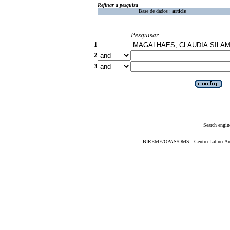
Refinar a pesquisa
Base de dados :
article
Pesquisar
1
2
3
Search engin
BIREME/OPAS/OMS - Centro Latino-Ame