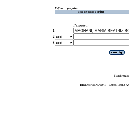
Refinar a pesquisa
Base de dados :
article
Pesquisar
1
2
3
Search engin
BIREME/OPAS/OMS - Centro Latino-Ame