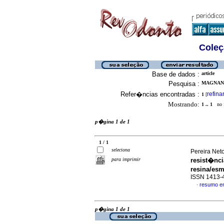
Coleç
Base de dados :
article
Pesquisa :
MAGNANI
Refer�ncias encontradas :
refina
1
[
Mostrando:
1 .. 1
no f
p�gina 1 de 1
1 / 1
seleciona
Pereira Net
para imprimir
resist�nci
resina/esm
ISSN 1413-
resumo e
·
p�gina 1 de 1