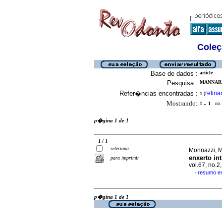
Coleç
Base de dados :
article
Pesquisa :
MANNARI
Refer�ncias encontradas :
refina
1
[
Mostrando:
1 .. 1
no f
p�gina 1 de 1
1 / 1
seleciona
Monnazzi, Ma
enxerto int
para imprimir
vol.67, no.
resumo e
·
p�gina 1 de 1