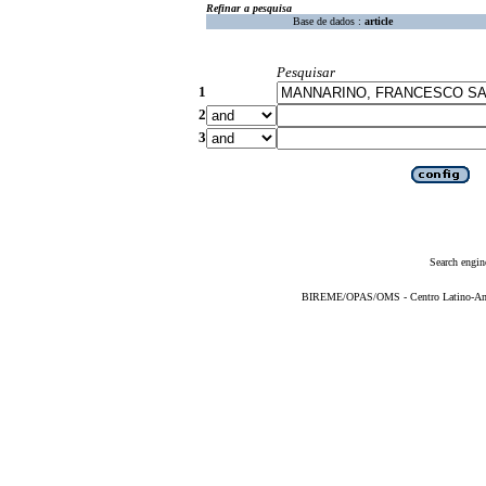
Refinar a pesquisa
Base de dados :
article
Pesquisar
1
2
3
Search engin
BIREME/OPAS/OMS - Centro Latino-Ame