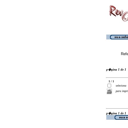
Ref
p�gina 1 de 1
1 / 1
seleciona
para impr
p�gina 1 de 1