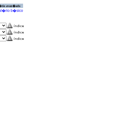
�rio avan�ado
l�rio b�sico