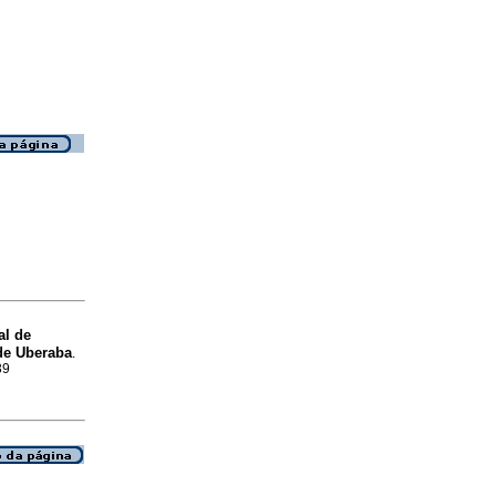
l de
 de Uberaba
.
39