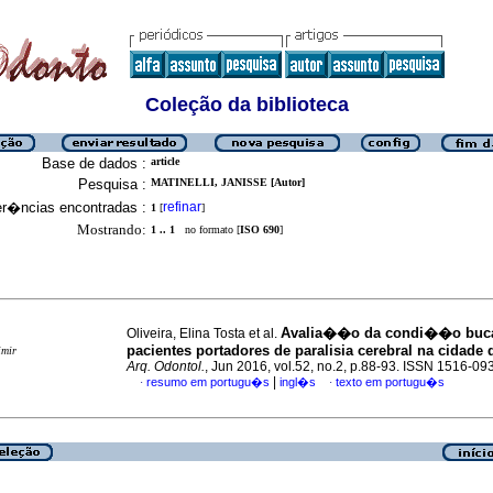
Coleção da biblioteca
Base de dados :
article
Pesquisa :
MATINELLI, JANISSE [Autor]
er�ncias encontradas :
refinar
1
[
]
Mostrando:
1 .. 1
no formato [
ISO 690
]
Avalia��o da condi��o buca
Oliveira, Elina Tosta et al.
pacientes portadores de paralisia cerebral na cidade
imir
Arq. Odontol.
, Jun 2016, vol.52, no.2, p.88-93. ISSN 1516-09
|
resumo em portugu�s
ingl�s
texto em portugu�s
·
·