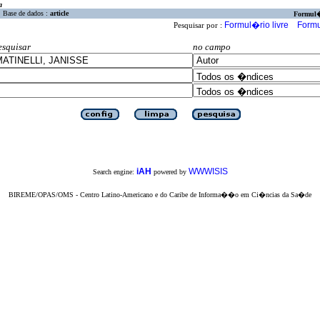
a
Base de dados :
article
Formul
Formul�rio livre
Formu
Pesquisar por :
esquisar
no campo
iAH
WWWISIS
Search engine:
powered by
BIREME/OPAS/OMS - Centro Latino-Americano e do Caribe de Informa��o em Ci�ncias da Sa�de