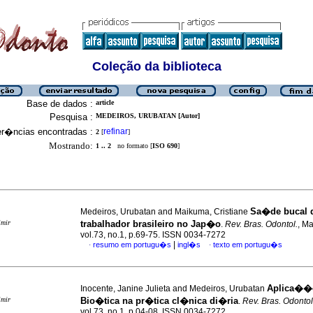
Coleção da biblioteca
Base de dados :
article
Pesquisa :
MEDEIROS, URUBATAN [Autor]
er�ncias encontradas :
refinar
2
[
]
Mostrando:
1 .. 2
no formato [
ISO 690
]
Sa�de bucal 
Medeiros, Urubatan and Maikuma, Cristiane
imir
trabalhador brasileiro no Jap�o
.
Rev. Bras. Odontol.
, M
vol.73, no.1, p.69-75. ISSN 0034-7272
|
resumo em portugu�s
ingl�s
texto em portugu�s
·
·
Aplica��
Inocente, Janine Julieta and Medeiros, Urubatan
imir
Bio�tica na pr�tica cl�nica di�ria
.
Rev. Bras. Odontol
vol.73, no.1, p.04-08. ISSN 0034-7272