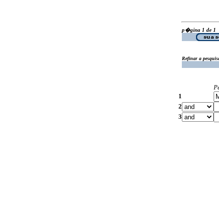
p�gina 1 de 1
Refinar a pesquis
P
1
2
3