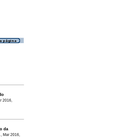
do
ar 2016,
o da
.
, Mar 2016,