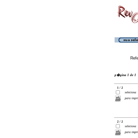
Ref
p�gina 1 de 1
1 / 2
seleciona
para impr
2 / 2
seleciona
para impr