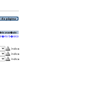
�rio avan�ado
l�rio b�sico