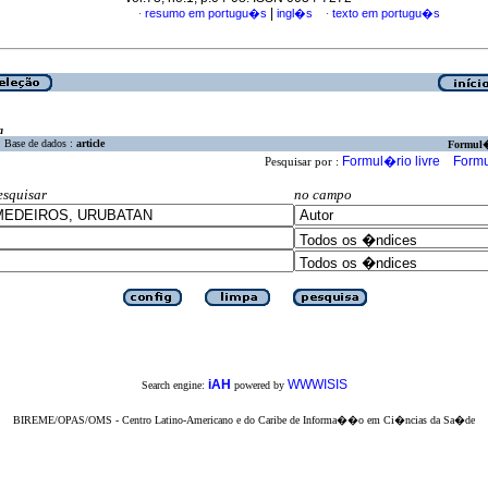
|
resumo em portugu�s
ingl�s
texto em portugu�s
·
·
a
Base de dados :
article
Formul
Formul�rio livre
Formu
Pesquisar por :
esquisar
no campo
iAH
WWWISIS
Search engine:
powered by
BIREME/OPAS/OMS - Centro Latino-Americano e do Caribe de Informa��o em Ci�ncias da Sa�de