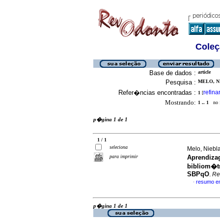
Coleç
Base de dados :
article
Pesquisa :
MELO, N
Refer�ncias encontradas :
refina
1
[
Mostrando:
1 .. 1
no f
p�gina 1 de 1
1 / 1
seleciona
Melo, Niebla
para imprimir
Aprendiza
bibliom�t
SBPqO
.
Re
resumo e
·
p�gina 1 de 1