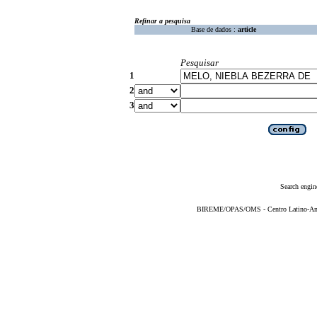
Refinar a pesquisa
Base de dados :
article
Pesquisar
1
2
3
Search engin
BIREME/OPAS/OMS - Centro Latino-Ame