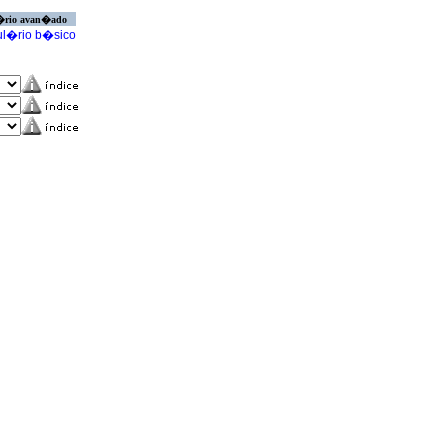
�rio avan�ado
l�rio b�sico