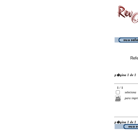
Ref
p�gina 1 de 1
1 / 1
seleciona
para impr
p�gina 1 de 1