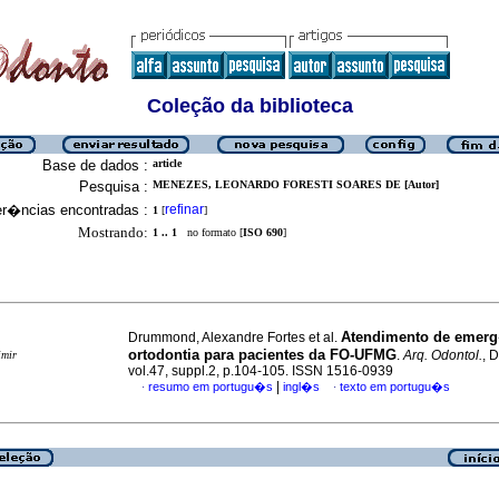
Coleção da biblioteca
Base de dados :
article
Pesquisa :
MENEZES, LEONARDO FORESTI SOARES DE [Autor]
er�ncias encontradas :
refinar
1
[
]
Mostrando:
1 .. 1
no formato [
ISO 690
]
Atendimento de emer
Drummond, Alexandre Fortes et al.
ortodontia para pacientes da FO-UFMG
.
Arq. Odontol.
, 
imir
vol.47, suppl.2, p.104-105. ISSN 1516-0939
|
resumo em portugu�s
ingl�s
texto em portugu�s
·
·