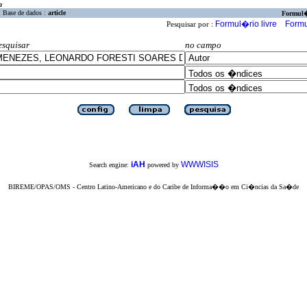
a
Base de dados :
article
Formul
Formul�rio livre
Formu
Pesquisar por :
esquisar
no campo
iAH
WWWISIS
Search engine:
powered by
BIREME/OPAS/OMS - Centro Latino-Americano e do Caribe de Informa��o em Ci�ncias da Sa�de