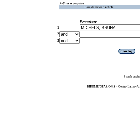
Refinar a pesquisa
Base de dados :
article
Pesquisar
1
2
3
Search engin
BIREME/OPAS/OMS - Centro Latino-Ame