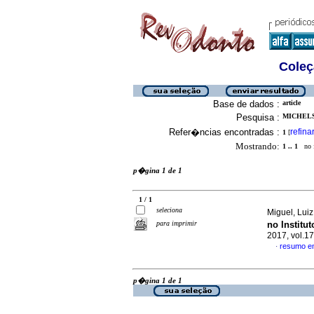
Coleç
Base de dados :
article
Pesquisa :
MICHELS,
Refer�ncias encontradas :
refina
1
[
Mostrando:
1 .. 1
no f
p�gina 1 de 1
1 / 1
seleciona
Miguel, Lui
para imprimir
no Institu
2017, vol.1
resumo e
·
p�gina 1 de 1