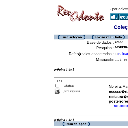
Coleç
Base de dados :
article
Pesquisa :
MOREIRA
Refer�ncias encontradas :
refina
1
[
Mostrando:
1 .. 1
no f
p�gina 1 de 1
1 / 1
seleciona
Moreira, Mar
para imprimir
necess�ri
restaura�
posteriore
resumo e
·
p�gina 1 de 1