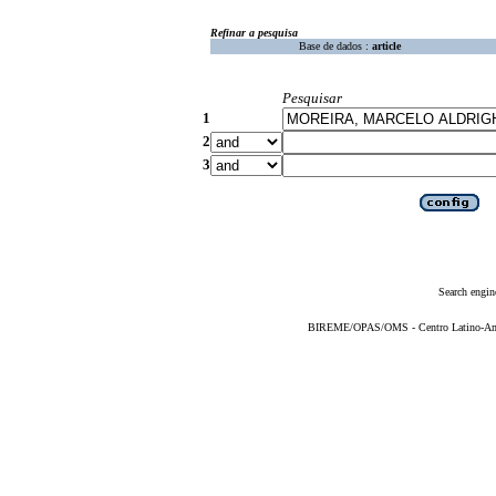
Refinar a pesquisa
Base de dados :
article
Pesquisar
1
2
3
Search engin
BIREME/OPAS/OMS - Centro Latino-Ame