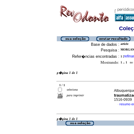
Coleç
Base de dados :
article
Pesquisa :
MORGAN,
Refer�ncias encontradas :
refina
1
[
Mostrando:
1 .. 1
no f
p�gina 1 de 1
1 / 1
seleciona
Albuquerque
traumatiz
para imprimir
1516-0939
resumo e
·
p�gina 1 de 1