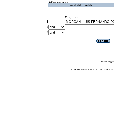
Refinar a pesquisa
Base de dados :
article
Pesquisar
1
2
3
Search engin
BIREME/OPAS/OMS - Centro Latino-Ame