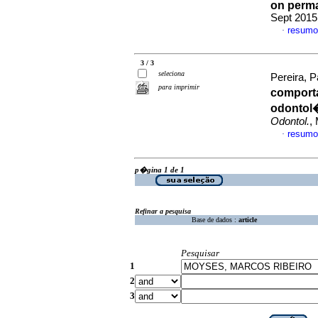
on perma
Sept 2015
resumo
·
3 / 3
seleciona
Pereira, P
para imprimir
comport
odontol�
Odontol.
,
resumo
·
p�gina 1 de 1
Refinar a pesquisa
Base de dados :
article
Pesquisar
1
2
3