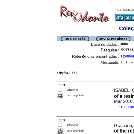
Coleç
Base de dados :
article
Pesquisa :
MOYSES,
Refer�ncias encontradas :
refina
3
[
Mostrando:
1 .. 3
no f
p�gina 1 de 1
1 / 3
seleciona
ISABEL, C
para imprimir
of a res
Mar 2016,
resumo
·
2 / 3
seleciona
Graciano,
of the r
para imprimir