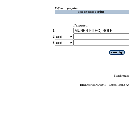
Refinar a pesquisa
Base de dados :
article
Pesquisar
1
2
3
Search engin
BIREME/OPAS/OMS - Centro Latino-Ame