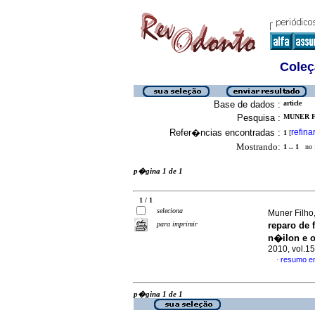
Coleç
Base de dados :
article
Pesquisa :
MUNER F
Refer�ncias encontradas :
refina
1
[
Mostrando:
1 .. 1
no f
p�gina 1 de 1
1 / 1
seleciona
Muner Filho,
para imprimir
reparo de 
n�ilon e o
2010, vol.1
resumo e
·
p�gina 1 de 1