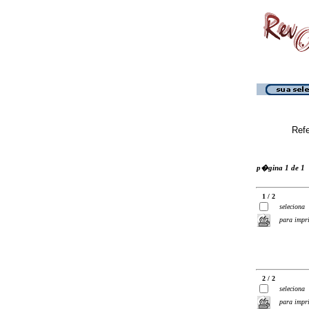
Ref
p�gina 1 de 1
1 / 2
seleciona
para impr
2 / 2
seleciona
para impr