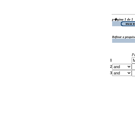
p�gina 1 de 1
Refinar a pesquis
P
1
2
3