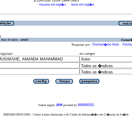
p.204-208. ISSN 1984-5685
resumo em ingl�s
texto em ingl�s
·
·
a
Base de dados :
article
Formul
Formul�rio livre
Formu
Pesquisar por :
esquisar
no campo
iAH
WWWISIS
Search engine:
powered by
BIREME/OPAS/OMS - Centro Latino-Americano e do Caribe de Informa��o em Ci�ncias da Sa�de