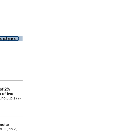
 of 2%
h of two
, no.3, p.177-
molar-
l.11, no.2,