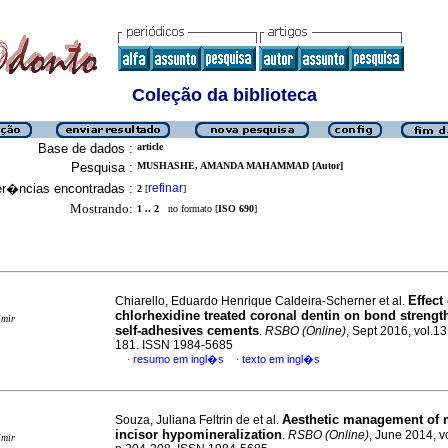
Coleção da biblioteca
Base de dados :
article
Pesquisa :
MUSHASHE, AMANDA MAHAMMAD [Autor]
er�ncias encontradas :
refinar
2
[
]
Mostrando:
1 .. 2
no formato [
ISO 690
]
Effect
Chiarello, Eduardo Henrique Caldeira-Scherner et al.
chlorhexidine treated coronal dentin on bond strengt
imir
self-adhesives cements
.
RSBO (Online)
, Sept 2016, vol.13
181. ISSN 1984-5685
resumo em ingl�s
texto em ingl�s
·
·
Aesthetic management of 
Souza, Juliana Feltrin de et al.
incisor hypomineralization
.
RSBO (Online)
, June 2014, vo
imir