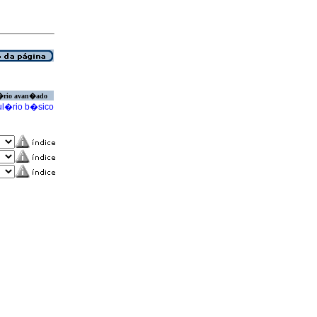
�rio avan�ado
l�rio b�sico