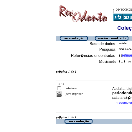
Coleç
Base de dados :
article
Pesquisa :
NAVECA,
Refer�ncias encontradas :
refina
1
[
Mostrando:
1 .. 1
no f
p�gina 1 de 1
1 / 1
seleciona
Abdalla, Lig
periodonti
para imprimir
odonto ci�n
resumo e
·
p�gina 1 de 1