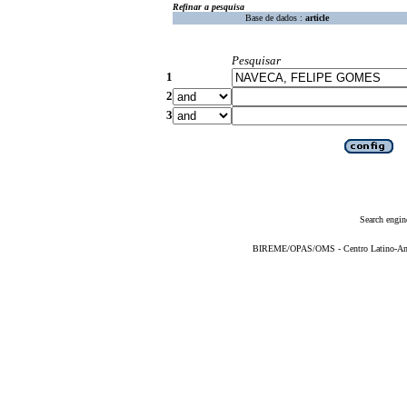
Refinar a pesquisa
Base de dados :
article
Pesquisar
1
2
3
Search engin
BIREME/OPAS/OMS - Centro Latino-Ame