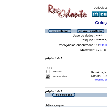
Coleç
Base de dados :
article
Pesquisa :
NOVAES, 
Refer�ncias encontradas :
refina
1
[
Mostrando:
1 .. 1
no f
p�gina 1 de 1
1 / 1
seleciona
Barreiros, I
Odontol.
, D
para imprimir
resumo e
·
p�gina 1 de 1
Refinar a pesquisa