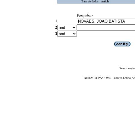
Base de dados :
article
Pesquisar
1
2
3
Search engin
BIREME/OPAS/OMS - Centro Latino-Ame